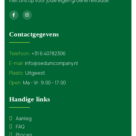
met ons op voor jouw eigen groene revolutie.
Contactgegevens
Telefoon:
+31 6 40782306
E-mail:
info@sedumcompany.nl
Plaats:
Uitgeest
Open:
Ma - Vr: 9:00 - 17:00
Handige links
Aanleg
FAQ
Proces