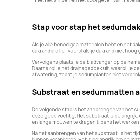
met het snijden en het doorgeven van materia
Stap voor stap het sedumda
Als je alle benodigde materialen hebt en het d
dakrandprofiel, vooral als je dakrand niet hoog
Vervolgens plaats je de bladvanger op de hemel
Daarna rol je het drainagedoek uit, waarbij je
afwatering, zodat je sedumplanten niet verdrink
Substraat en sedummatten 
De volgende stap is het aanbrengen van het su
deze goed vochtig. Het substraat is belangrij
en lange mouwen te dragen tijdens het werken 
Na het aanbrengen van het substraat, is het ti
kunnen verankeren. Het is belangrijk om de matt