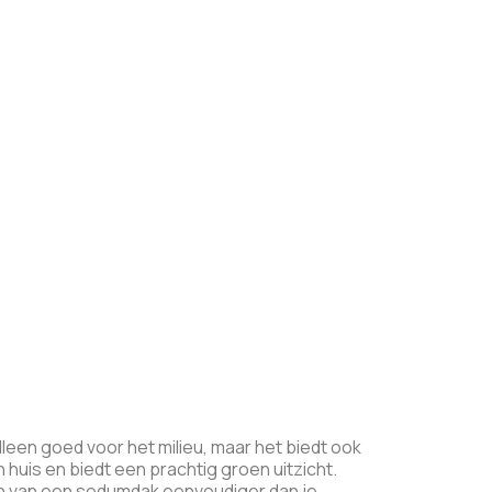
een goed voor het milieu, maar het biedt ook
n huis en biedt een prachtig groen uitzicht.
ggen van een sedumdak eenvoudiger dan je