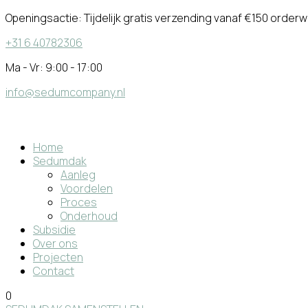
Openingsactie:
Tijdelijk gratis verzending vanaf €150 orderw
+31 6 40782306
Ma - Vr: 9:00 - 17:00
info@sedumcompany.nl
Home
Sedumdak
Aanleg
Voordelen
Proces
Onderhoud
Subsidie
Over ons
Projecten
Contact
0