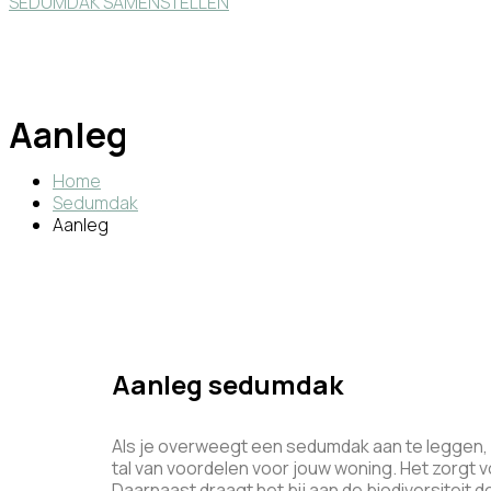
SEDUMDAK SAMENSTELLEN
Aanleg
Home
Sedumdak
Aanleg
Aanleg sedumdak
Als je overweegt een sedumdak aan te leggen, b
tal van voordelen voor jouw woning. Het zorgt vo
Daarnaast draagt het bij aan de biodiversiteit