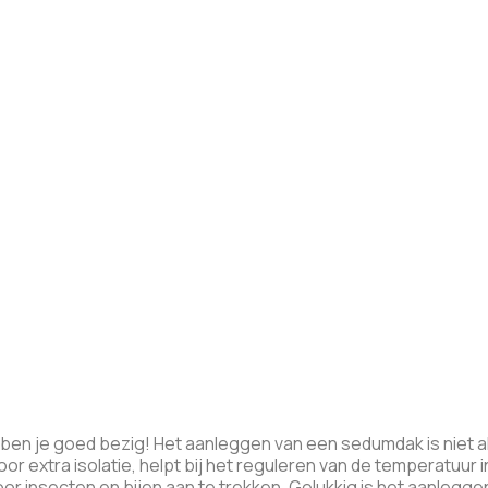
en je goed bezig! Het aanleggen van een sedumdak is niet all
or extra isolatie, helpt bij het reguleren van de temperatuur i
 door insecten en bijen aan te trekken. Gelukkig is het aanle