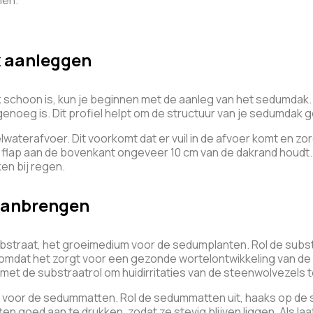
len.
k aanleggen
ak schoon is, kun je beginnen met de aanleg van het sedumdak
 genoeg is. Dit profiel helpt om de structuur van je sedumdak g
waterafvoer. Dit voorkomt dat er vuil in de afvoer komt en z
 de flap aan de bovenkant ongeveer 10 cm van de dakrand houd
en bij regen.
aanbrengen
bstraat, het groeimedium voor de sedumplanten. Rol de subst
k, omdat het zorgt voor een gezonde wortelontwikkeling van
met de substraatrol om huidirritaties van de steenwolvezels
jd voor de sedummatten. Rol de sedummatten uit, haaks op de 
en goed aan te drukken, zodat ze stevig blijven liggen. Als laa