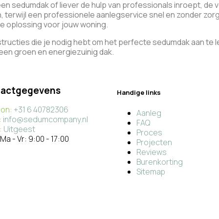
 een sedumdak of liever de hulp van professionals inroept, de vo
n, terwijl een professionele aanlegservice snel en zonder zor
e oplossing voor jouw woning.
instructies die je nodig hebt om het perfecte sedumdak aan t
een groen en energiezuinig dak.
actgegevens
Handige links
oon:
+31 6 40782306
Aanleg
:
info@sedumcompany.nl
FAQ
:
Uitgeest
Proces
Ma - Vr: 9:00 - 17:00
Projecten
Reviews
Burenkorting
Sitemap