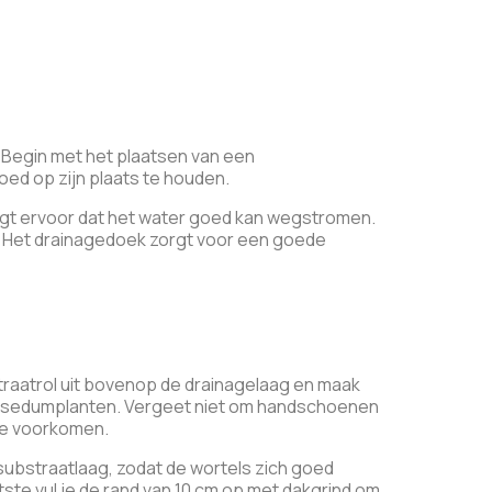
. Begin met het plaatsen van een
oed op zijn plaats te houden.
orgt ervoor dat het water goed kan wegstromen.
t. Het drainagedoek zorgt voor een goede
raatrol uit bovenop de drainagelaag en maak
 de sedumplanten. Vergeet niet om handschoenen
 te voorkomen.
substraatlaag, zodat de wortels zich goed
tste vul je de rand van 10 cm op met dakgrind om