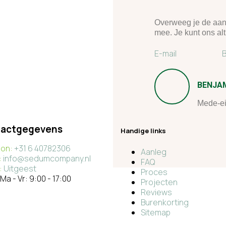
Overweeg je de aan
mee. Je kunt ons alt
E-mail
B
BENJA
Mede-e
actgegevens
Handige links
oon:
+31 6 40782306
Aanleg
:
info@sedumcompany.nl
FAQ
:
Uitgeest
Proces
Ma - Vr: 9:00 - 17:00
Projecten
Reviews
Burenkorting
Sitemap