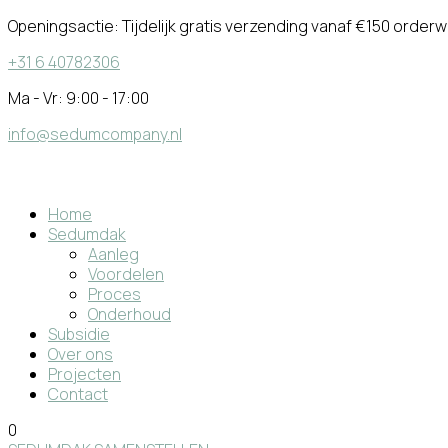
Openingsactie:
Tijdelijk gratis verzending vanaf €150 orderw
+31 6 40782306
Ma - Vr: 9:00 - 17:00
info@sedumcompany.nl
Home
Sedumdak
Aanleg
Voordelen
Proces
Onderhoud
Subsidie
Over ons
Projecten
Contact
0