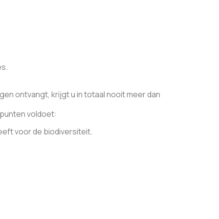
es.
en ontvangt, krijgt u in totaal nooit meer dan
 punten voldoet:
ft voor de biodiversiteit.