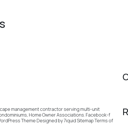
s
C
R
dscape management contractor serving multi-unit
Condominiums, Home Owner Associations. Facebook-f
WordPress Theme Designed by 7iquid Sitemap Terms of