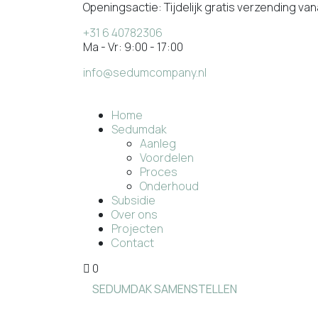
Openingsactie:
Tijdelijk gratis verzending va
+31 6 40782306
Ma - Vr: 9:00 - 17:00
info@sedumcompany.nl
Home
Sedumdak
Aanleg
Voordelen
Proces
Onderhoud
Subsidie
Over ons
Projecten
Contact
0
SEDUMDAK SAMENSTELLEN